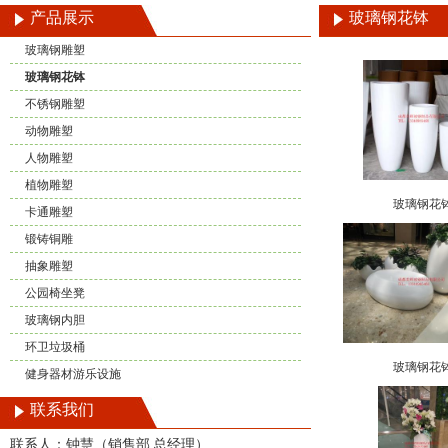
产品展示
玻璃钢花钵
玻璃钢雕塑
玻璃钢花钵
不锈钢雕塑
动物雕塑
人物雕塑
植物雕塑
玻璃钢花
卡通雕塑
锻铸铜雕
抽象雕塑
公园椅坐凳
玻璃钢内胆
环卫垃圾桶
玻璃钢花
健身器材游乐设施
联系我们
联系人：钟慧（销售部 总经理）