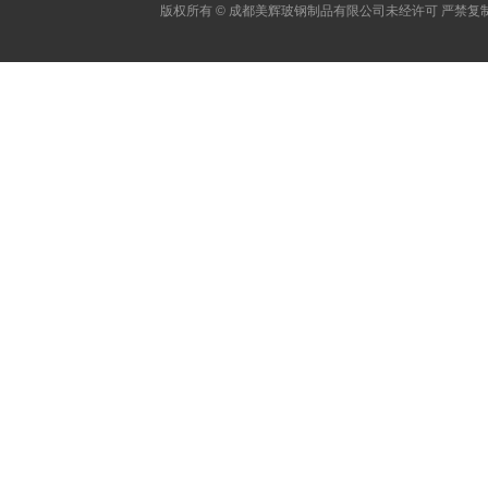
版权所有 © 成都美辉玻钢制品有限公司未经许可 严禁复制 建议使用