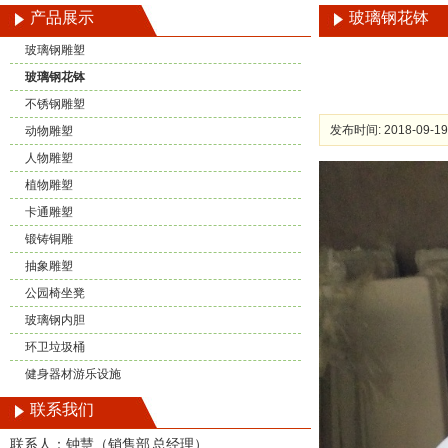
产品展示
玻璃钢花钵
玻璃钢雕塑
玻璃钢花钵
不锈钢雕塑
发布时间: 2018-09-19
动物雕塑
人物雕塑
植物雕塑
卡通雕塑
锻铸铜雕
抽象雕塑
公园椅坐凳
玻璃钢内胆
环卫垃圾桶
健身器材游乐设施
联系我们
联系人：钟慧（销售部 总经理）