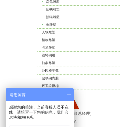
乌龟雕塑
仙鹤雕塑
熊猫雕塑
鱼雕塑
人物雕塑
植物雕塑
卡通雕塑
锻铸铜雕
抽象雕塑
公园椅坐凳
玻璃钢内胆
环卫垃圾桶
健身器材游乐设施
请您留言
联系我们
感谢您的关注，当前客服人员不在
线，请填写一下您的信息，我们会
联系人：钟慧（销售部 总经理）
尽快和您联系。
电话： 028-87031206