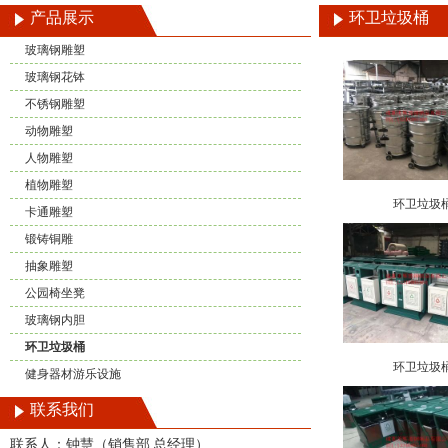
产品展示
环卫垃圾桶
玻璃钢雕塑
玻璃钢花钵
不锈钢雕塑
动物雕塑
人物雕塑
植物雕塑
环卫垃圾
卡通雕塑
锻铸铜雕
抽象雕塑
公园椅坐凳
玻璃钢内胆
环卫垃圾桶
环卫垃圾
健身器材游乐设施
联系我们
联系人：钟慧（销售部 总经理）