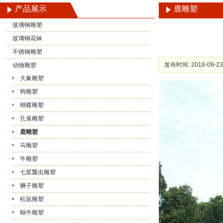
产品展示
鹿雕塑
玻璃钢雕塑
玻璃钢花钵
不锈钢雕塑
发布时间: 2018-09-23
动物雕塑
大象雕塑
狗雕塑
蝴蝶雕塑
孔雀雕塑
鹿雕塑
马雕塑
牛雕塑
七星瓢虫雕塑
狮子雕塑
松鼠雕塑
蜗牛雕塑