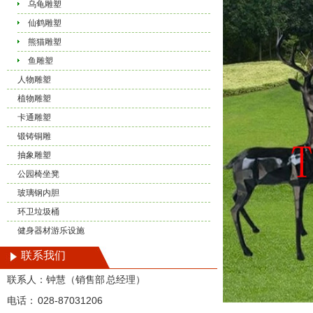
乌龟雕塑
仙鹤雕塑
熊猫雕塑
鱼雕塑
人物雕塑
植物雕塑
卡通雕塑
锻铸铜雕
抽象雕塑
公园椅坐凳
玻璃钢内胆
环卫垃圾桶
健身器材游乐设施
联系我们
联系人：钟慧（销售部 总经理）
电话： 028-87031206